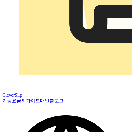
CleverSlip
기능
요금제
가이드
대안
블로그