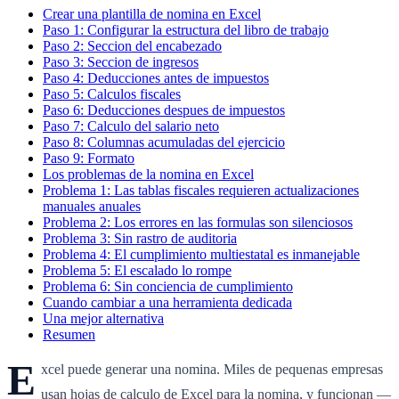
Crear una plantilla de nomina en Excel
Paso 1: Configurar la estructura del libro de trabajo
Paso 2: Seccion del encabezado
Paso 3: Seccion de ingresos
Paso 4: Deducciones antes de impuestos
Paso 5: Calculos fiscales
Paso 6: Deducciones despues de impuestos
Paso 7: Calculo del salario neto
Paso 8: Columnas acumuladas del ejercicio
Paso 9: Formato
Los problemas de la nomina en Excel
Problema 1: Las tablas fiscales requieren actualizaciones
manuales anuales
Problema 2: Los errores en las formulas son silenciosos
Problema 3: Sin rastro de auditoria
Problema 4: El cumplimiento multiestatal es inmanejable
Problema 5: El escalado lo rompe
Problema 6: Sin conciencia de cumplimiento
Cuando cambiar a una herramienta dedicada
Una mejor alternativa
Resumen
E
xcel puede generar una nomina. Miles de pequenas empresas
usan hojas de calculo de Excel para la nomina, y funcionan —