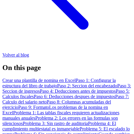
Volver al blog
On this page
Crear una plantilla de nomina en Excel
Paso 1: Configurar la
estructura del libro de trabajo
Paso 2: Seccion del encabezado
Paso 3:
Seccion de ingresos
Paso 4: Deducciones antes de impuestos
Paso 5:
Calculos fiscales
Paso 6: Deducciones despues de impuestos
Paso 7:
Calculo del salario neto
Paso 8: Columnas acumuladas del
ejercicio
Paso 9: Formato
Los problemas de la nomina en
Excel
Problema 1: Las tablas fiscales requieren actualizaciones
manuales anuales
Problema 2: Los errores en las formulas son
silenciosos
Problema 3: Sin rastro de auditoria
Problema 4: El
cumplimiento multiestatal es inmanejable
Problema 5: El escalado lo