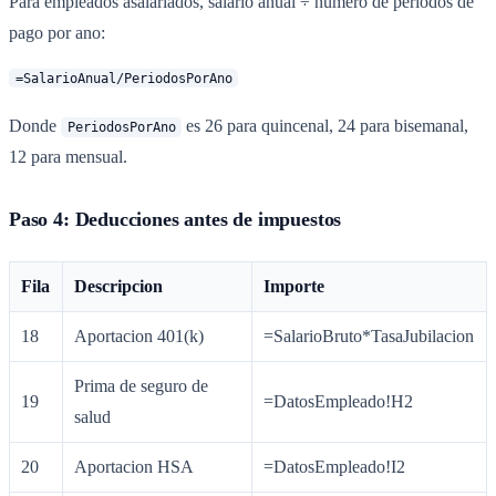
Para empleados asalariados, salario anual ÷ numero de periodos de
pago por ano:
Donde
es 26 para quincenal, 24 para bisemanal,
PeriodosPorAno
12 para mensual.
Paso 4: Deducciones antes de impuestos
Fila
Descripcion
Importe
18
Aportacion 401(k)
=SalarioBruto*TasaJubilacion
Prima de seguro de
19
=DatosEmpleado!H2
salud
20
Aportacion HSA
=DatosEmpleado!I2