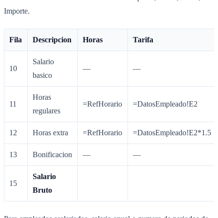
Importe.
Fila
Descripcion
Horas
Tarifa
Salario
10
—
—
basico
Horas
11
=RefHorario
=DatosEmpleado!E2
regulares
12
Horas extra
=RefHorario
=DatosEmpleado!E2*1.5
13
Bonificacion
—
—
Salario
15
Bruto