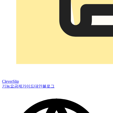
CleverSlip
기능
요금제
가이드
대안
블로그