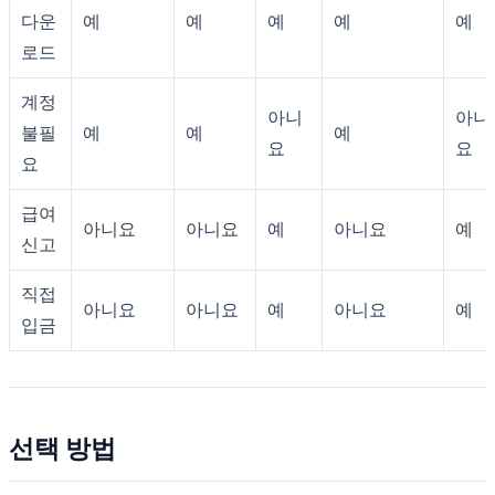
다운
예
예
예
예
예
로드
계정
아니
아니
불필
예
예
예
요
요
요
급여
아니요
아니요
예
아니요
예
신고
직접
아니요
아니요
예
아니요
예
입금
선택 방법