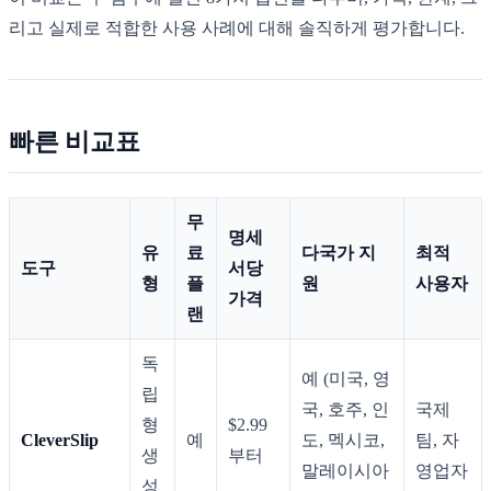
리고 실제로 적합한 사용 사례에 대해 솔직하게 평가합니다.
빠른 비교표
무
명세
유
료
다국가 지
최적
도구
서당
형
플
원
사용자
가격
랜
독
예 (미국, 영
립
국, 호주, 인
국제
형
$2.99
CleverSlip
예
도, 멕시코,
팀, 자
생
부터
말레이시아
영업자
성