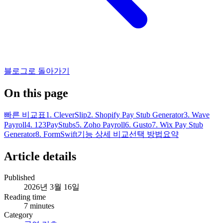
블로그로 돌아가기
On this page
빠른 비교표
1. CleverSlip
2. Shopify Pay Stub Generator
3. Wave
Payroll
4. 123PayStubs
5. Zoho Payroll
6. Gusto
7. Wix Pay Stub
Generator
8. FormSwift
기능 상세 비교
선택 방법
요약
Article details
Published
2026년 3월 16일
Reading time
7
minutes
Category