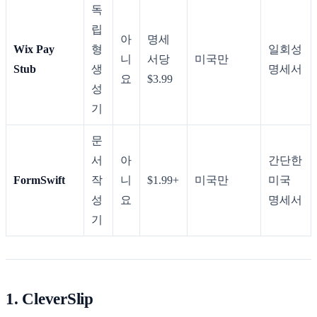
독
립
아
명세
Wix Pay
형
일회성
니
서당
미국만
Stub
생
명세서
요
$3.99
성
기
문
서
아
간단한
FormSwift
작
니
$1.99+
미국만
미국
성
요
명세서
기
1. CleverSlip