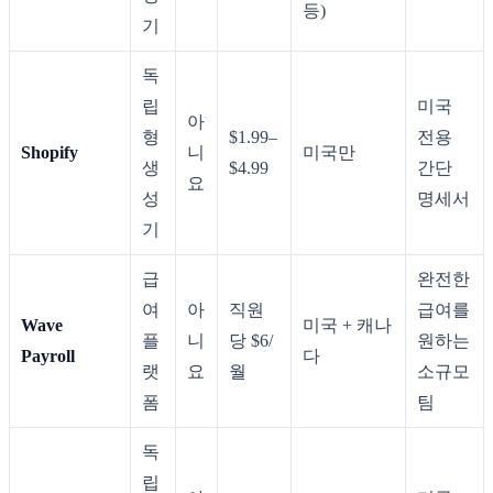
등)
기
독
립
미국
아
형
$1.99–
전용
Shopify
니
미국만
생
$4.99
간단
요
성
명세서
기
급
완전한
여
아
직원
급여를
Wave
미국 + 캐나
플
니
당 $6/
원하는
Payroll
다
랫
요
월
소규모
폼
팀
독
립