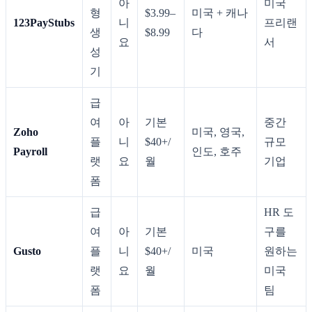
아
미국
형
$3.99–
미국 + 캐나
123PayStubs
니
프리랜
생
$8.99
다
요
서
성
기
급
여
아
기본
중간
Zoho
미국, 영국,
플
니
$40+/
규모
Payroll
인도, 호주
랫
요
월
기업
폼
급
HR 도
여
아
기본
구를
Gusto
플
니
$40+/
미국
원하는
랫
요
월
미국
폼
팀