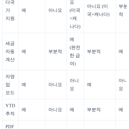
다국
요
아니요 (미
부분
가
예
아니요
(미국
국+캐나다)
적
지원
+캐
나다)
예
세금
(완전
자동
예
부분적
부분적
예
한 급
계산
여)
자영
아니
아니
업
예
아니요
예
요
요
모드
YTD
예
아니요
예
부분적
예
추적
PDF