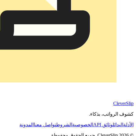
CleverSlip
كشوف الرواتب، بذكاء.
الأدلة
البدائل
وثائق API
الخصوصية
الشروط
تواصل معنا
المدونة
© 2026 CleverSlip. جميع الحقوق محفوظة.