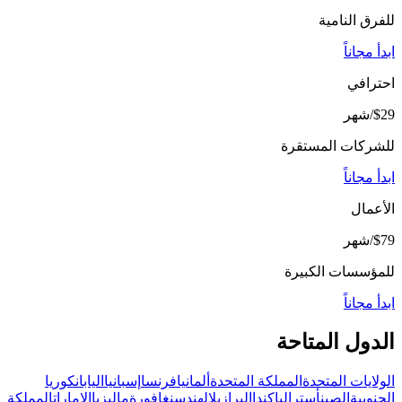
للفرق النامية
ابدأ مجاناً
احترافي
$29
/شهر
للشركات المستقرة
ابدأ مجاناً
الأعمال
$79
/شهر
للمؤسسات الكبيرة
ابدأ مجاناً
الدول المتاحة
الولايات المتحدة
المملكة المتحدة
ألمانيا
فرنسا
إسبانيا
اليابان
كوريا
الجنوبية
الصين
أستراليا
كندا
البرازيل
الهند
سنغافورة
ماليزيا
الإمارات
المملكة