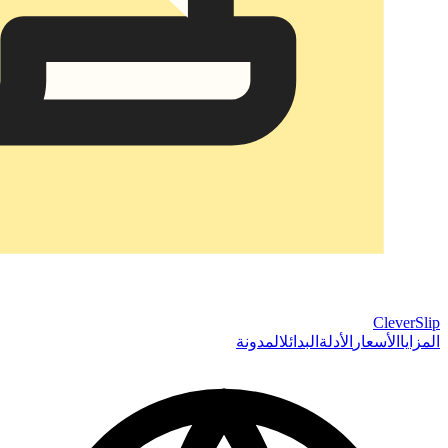
CleverSlip
المزايا
الأسعار
الأدلة
البدائل
المدونة