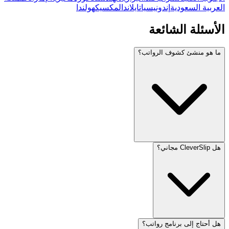
العربية السعودية
إندونيسيا
تايلاند
المكسيك
هولندا
الأسئلة الشائعة
ما هو منشئ كشوف الرواتب؟
هل CleverSlip مجاني؟
هل أحتاج إلى برنامج رواتب؟